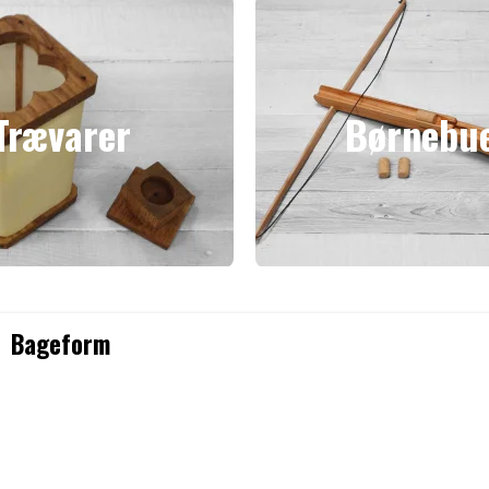
Trævarer
Børnebu
Bageform