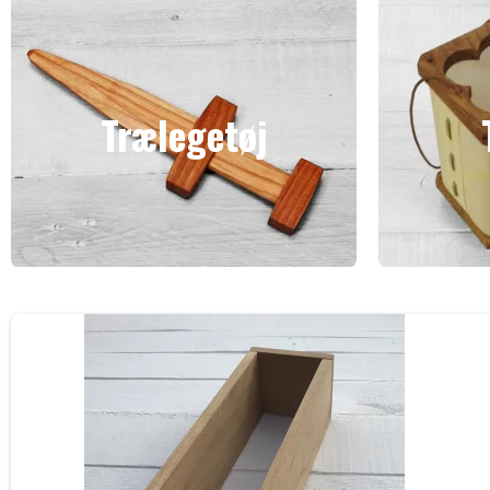
Trælegetøj