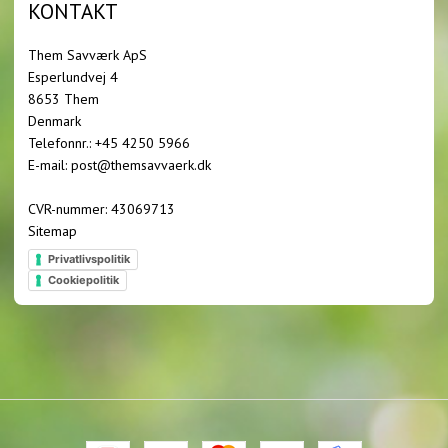
KONTAKT
Them Savværk ApS
Esperlundvej 4
8653 Them
Denmark
Telefonnr.
:
+45 4250 5966
E-mail
:
post@themsavvaerk.dk
CVR-nummer
:
43069713
Sitemap
Privatlivspolitik
Cookiepolitik