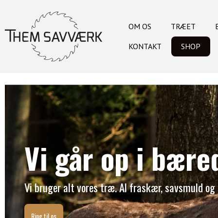
OM OS
TRÆET
KONTAKT
SHOP
Vi går op i bær
Vi bruger alt vores træ. Al fraskær, savsmuld og 
Ring til os