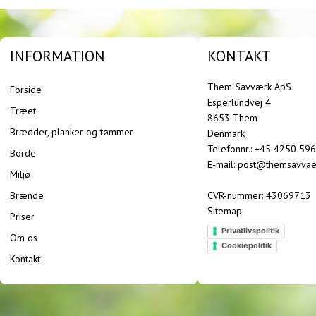
INFORMATION
KONTAKT
Them Savværk ApS
Forside
Esperlundvej 4
Træet
8653 Them
Brædder, planker og tømmer
Denmark
Telefonnr.
:
+45 4250 59
Borde
E-mail
:
post@themsavvae
Miljø
Brænde
CVR-nummer
:
43069713
Sitemap
Priser
Privatlivspolitik
Om os
Cookiepolitik
Kontakt