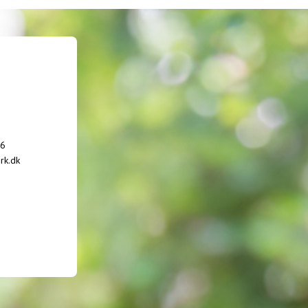
66
rk.dk