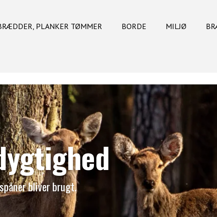
BRÆDDER, PLANKER TØMMER
BORDE
MILJØ
BR
edygtighed
spåner bliver brugt.