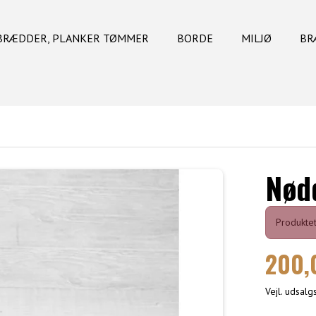
BRÆDDER, PLANKER TØMMER
BORDE
MILJØ
BR
Nød
Produktet
200,
Vejl. udsal