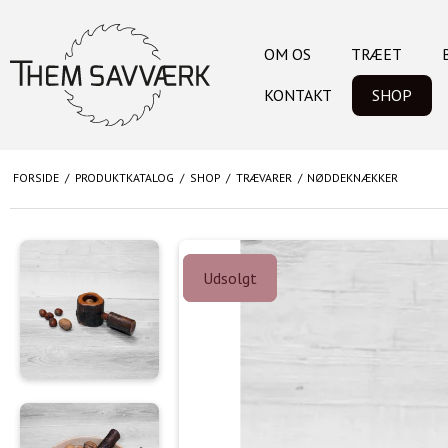
OM OS
TRÆET
KONTAKT
SHOP
FORSIDE
/
PRODUKTKATALOG
/
SHOP
/
TRÆVARER
/
NØDDEKNÆKKER
Udsolgt
Udsolgt