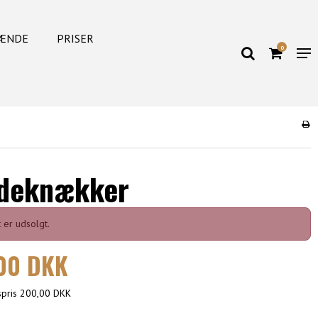
ÆNDE
PRISER
0
deknækker
 er udsolgt.
00 DKK
gspris 200,00 DKK