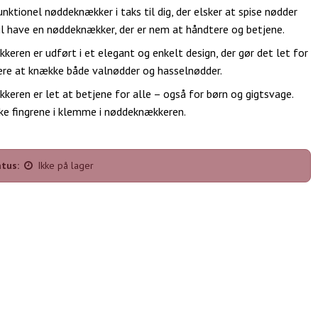
nktionel nøddeknækker i taks til dig, der elsker at spise nødder
il have en nøddeknækker, der er nem at håndtere og betjene.
eren er udført i et elegant og enkelt design, der gør det let for
re at knække både valnødder og hasselnødder.
eren er let at betjene for alle – også for børn og gigtsvage.
kke fingrene i klemme i nøddeknækkeren.
tus:
Ikke på lager