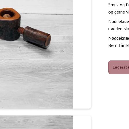
Smuk og fu
og gerne v
Nøddeknækk
nøddeelske
Nøddeknækk
Børn får i
Lagersta