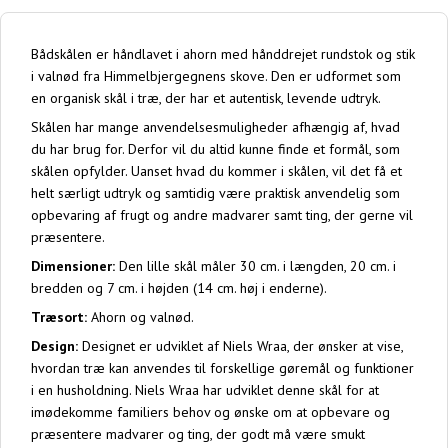
Bådskålen er håndlavet i ahorn med hånddrejet rundstok og stik
i valnød fra Himmelbjergegnens skove. Den er udformet som
en organisk skål i træ, der har et autentisk, levende udtryk.
Skålen har mange anvendelsesmuligheder afhængig af, hvad
du har brug for. Derfor vil du altid kunne finde et formål, som
skålen opfylder. Uanset hvad du kommer i skålen, vil det få et
helt særligt udtryk og samtidig være praktisk anvendelig som
opbevaring af frugt og andre madvarer samt ting, der gerne vil
præsentere.
Dimensioner:
Den lille skål måler 30 cm. i længden, 20 cm. i
bredden og 7 cm. i højden (14 cm. høj i enderne).
Træsort:
Ahorn og valnød.
Design:
Designet er udviklet af Niels Wraa, der ønsker at vise,
hvordan træ kan anvendes til forskellige gøremål og funktioner
i en husholdning. Niels Wraa har udviklet denne skål for at
imødekomme familiers behov og ønske om at opbevare og
præsentere madvarer og ting, der godt må være smukt