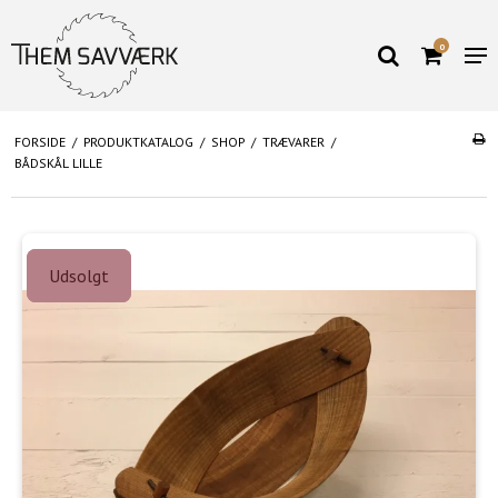
0
FORSIDE
/
PRODUKTKATALOG
/
SHOP
/
TRÆVARER
/
BÅDSKÅL LILLE
Udsolgt
Udsolgt