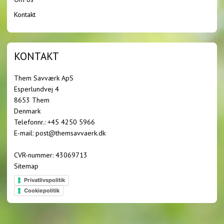
Kontakt
KONTAKT
Them Savværk ApS
Esperlundvej 4
8653 Them
Denmark
Telefonnr.
:
+45 4250 5966
E-mail
:
post@themsavvaerk.dk
CVR-nummer
:
43069713
Sitemap
Privatlivspolitik
Cookiepolitik