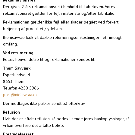
Reklamationsret
Der gives 2 års reklamationsret i henhold til købeloven. Vores
reklamationsret gælder for fejl i materiale og/eller fabrikation.
Reklamationen gælder ikke fejl eller skader begået ved forkert
betjening af produktet / ydelsen.
themsavvaerk.dk vil dække returneringsomkostninger i et rimeligt
omfang.
Ved returnering
Rettes henvendelse til og reklamationer sendes til:
Them Savværk
Esperlundvej 4
8653 Them
Telefon 4250 5966
post@nielswraa.dk
Der modtages ikke pakker sendt på efterkrav.
Refusion
Hvis der er aftalt refusion, så bedes I sende jeres bankoplysninger, så
vi kan overføre det aftalte beløb.
Fortrydelsesret