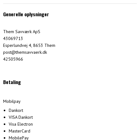
Generelle oplysninger
Them Savværk ApS
43069713
Esperlundvej 4, 8653 Them
post@themsavvaerk.dk
42505966
Betaling
Mobilpay
Dankort
VISA Dankort
Visa Electron
MasterCard
MobilePay