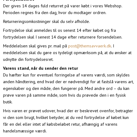
Der gives 14 dages fuld returret på varer købt i vores Webshop.
Perioden regnes fra den dag, hvor du modtager ordren.
Returneringsomkostninger skal du selv afholde.
Fortrydelse skal anmeldes til os senest 14 efter købet og fra
fortrydelsen skal I senest 14 dage efter returnere forsendelsen.
Meddelelsen skal gives pr. mail på
post@themsavvaerk.dk
. I
meddelelsen skal du gøre os tydeligt opmærksom på, at du ønsker at
udnytte din fortrydelsesret.
Varens stand, når du sender den retur
Du hæfter kun for eventuel forringelse af varens værdi, som skyldes
anden håndtering, end hvad der er nødvendigt for at fastslå varens art,
egenskaber og den måde, den fungerer på. Med andre ord – du kan
prøve varen på samme måde, som hvis du prøvede den i en fysisk
butik.
Hvis varen er prøvet udover, hvad der er beskrevet ovenfor, betragter
vi den som brugt, hvilket betyder, at du ved fortrydelse af købet kun
får en del eller intet af købsbeløbet retur, afhængig af varens
handelsmæssige værdi.