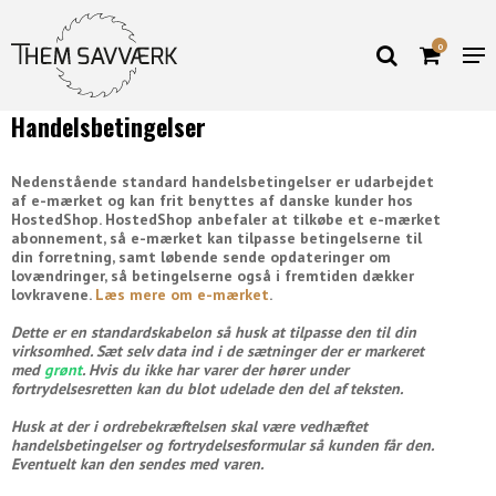
0
Handelsbetingelser
Nedenstående standard handelsbetingelser er udarbejdet
af e-mærket og kan frit benyttes af danske kunder hos
HostedShop. HostedShop anbefaler at tilkøbe et e-mærket
abonnement, så e-mærket kan tilpasse betingelserne til
din forretning, samt løbende sende opdateringer om
lovændringer, så betingelserne også i fremtiden dækker
lovkravene.
Læs mere om e-mærket
.
Dette er en standardskabelon så husk at tilpasse den til din
virksomhed. Sæt selv data ind i de sætninger der er markeret
med
grønt
. Hvis du ikke har varer der hører under
fortrydelsesretten kan du blot udelade den del af teksten.
Husk at der i ordrebekræftelsen skal være vedhæftet
handelsbetingelser og fortrydelsesformular så kunden får den.
Eventuelt kan den sendes med varen.